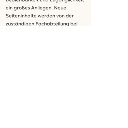
ein großes Anliegen. Neue
Seiteninhalte werden von der
zuständigen Fachabteilung bei
Veröffentlichung regelmäßig
geprüft.
Sollten Ihnen Barrieren auffallen,
welche Sie an der Benutzung
unserer Website behindern –
Probleme, die in dieser Erklärung
nicht beschrieben sind, Mängel
bezüglich der Einhaltung der
Barrierefreiheitsanforderungen –
so bitten wir Sie, uns diese per E-
Mail mitzuteilen. Wir werden Ihre
Anfrage prüfen und Sie zeitnah