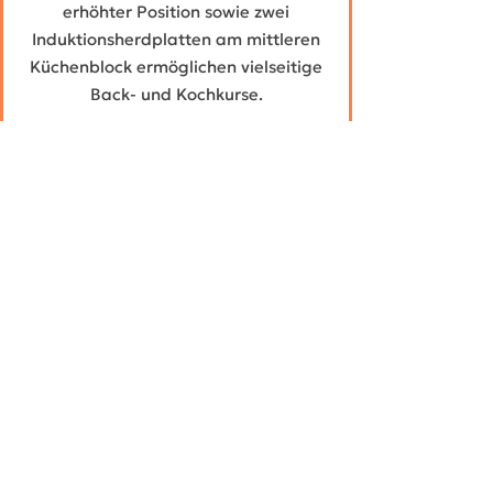
erhöhter Position sowie zwei
Induktionsherdplatten am mittleren
Küchenblock ermöglichen vielseitige
Back- und Kochkurse.
Der geräumige Essbereich lädt zum
Verweilen und Genießen ein. Der Ess-
und Küchenbereich können mit einem
Schiebeelement voneinander
getrennt werden.
Adresse
Bauerngasse 12
5071 Wals-Siezenheim